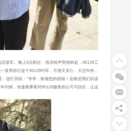
电话派车。晚上9点刚过，电话铃声突然响起，95128工
一直用你们这个95128约车，方便又安心，大过年的，
暖，连忙回应：“爷爷，谢谢您的祝福！这都是我们应该
年问候，传递着乘客对95128服务的认可与信任，让这