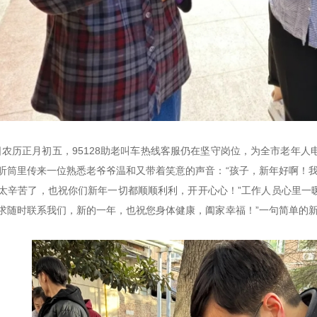
月2日农历正月初五，95128助老叫车热线客服仍在坚守岗位，为全市老年人
听筒里传来一位熟悉老爷爷温和又带着笑意的声音：“孩子，新年好啊！我
太辛苦了，也祝你们新年一切都顺顺利利，开开心心！”工作人员心里一
求随时联系我们，新的一年，也祝您身体健康，阖家幸福！”一句简单的新