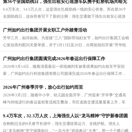
第36个全国助残日，强生出租安心巡游车队携手虹桥机场共绘无
6.6万车次、14.5万人次，这是强生扎根助残一线的安心答卷。而在第36个
碍出行的暖心新画卷
全国助残日，这份答卷写下了新的注脚：强生交通旗下强生出租安心巡游
车队再次携手虹桥机场相...
广州如约出行集团开展女职工户外踏青活动
芳华三月，如诗如画。为迎接“三八”国际劳动妇女节，如约出行集团工会精
心策划系列慰问关爱举措，并于3月13日及20日，分两批组织开展“芳华悦
己 美好如约”主题户外...
广州如约出行集团圆满完成2026年春运出行保障工作
2026年3月14日，随着清晨最后一班抵穗列车旅客搭乘如约出租车平安回
家，广州如约出行科技集团有限公司圆满完成2026年春运出行保障工作，
为这场历时40天的大考...
2026年广州春季开学，放心出行如约而至
2026年3月2日，随着中小学、幼儿园全面开学，广州迎来“开学季”交通高
峰与持续进行的春运返程客流相互叠加，市区道路交通流量显著上升，车
流、人流密集交织。为确保...
9.4万车次，32.3万人次，上海强生人以“龙马精神”守护新春团圆
在刚刚过去的9天春节长假中，强生交通统筹运力、全线护航。强生人
路
以“龙马精神”坚守保障岗位，“一马当先”迎战春运“大考”，用一个个暖心瞬