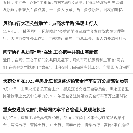
近日，小红书上#强生出租车#白衬衫#西装马甲#上海老爷叔等相关话题引
传温情
发热议，收获八百多点赞、一百多人收藏、两百多条热评。网友们追忆
的，正是老底子强生“差头”司机...
风韵出行大理公益助学：点亮求学路 温暖出行人
11月4日，“希望同行・风韵友约”公益助学项目助学金发放仪式在大理举
行。大理市委社会工作部、市交通运输局、市总工会、市人力资源和社会
保障局、市公共就业和人才服务...
闽宁协作共助暖“新”在途 工会携手共谱山海新篇
近日，在闽宁工会干部们的共同见证下，网约车司机罗辉和上百名“司友
们”在有福之州找到了“娘家”。上午9时，由福建省总工会、宁夏回族自治区
总工会主办，福州市总工会、...
天鹅公司在2025年黑龙江省道路运输安全行车百万公里驾驶员劳
9月12日，由黑龙江省总工会主办，黑龙江省交通工会委员会、黑龙江省道
动竞赛中斩获佳绩
路运输事业发展中心承办的2025年度全省道路运输安全行车百万公里驾驶
员劳动竞赛表彰大会在哈尔...
重庆交通执法部门带着网约车平台管理人员现场执法
8月27日，重庆主城最高气温40度。然而，在渝中区李子坝轨道站观景平
台，滴滴出行、曹操出行、T3出行、国泰出行、携华出行、高德6家在渝经
营管理平台代表应邀现场观...