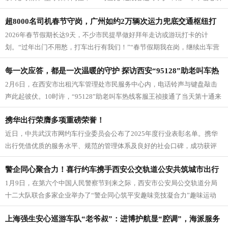
间、一次次真诚服务，诠释了...
超8000名司机春节守岗，广州如约2万辆次运力兜底交通枢纽打
2026年春节假期长达9天，不少市民提早做好拜年走访或游玩打卡的计
车需求
划。“过年出门不用愁，打车出行有我们！”“春节假期我在岗，继续出车营
运，欢迎广大市民旅客搭乘，...
每一次应答，都是一次温暖的守护 探访西安“95128”助老叫车热
2月6日，在西安市出租汽车管理处市民服务中心内，电话铃声与键盘敲击
线
声此起彼伏。10时许，“95128”助老叫车热线客服王祯接通了当天第十通来
电。“您好，这里是‘...
携华出行荣膺多项重磅荣誉！
近日，中共武汉市网约车行业委员会公布了2025年度行业表彰名单。携华
出行凭借优质的服务水平、规范的管理体系及良好的社会口碑，成功获评
“武汉市2025年红运暖蜂...
警企同心聚合力！‌喜行约车携手西安公交轨道公安共筑城市出行
1月9日，在第六个中国人民警察节到来之际，西安市公安局公交轨道分局
安全防线
十二大队联合多家企业举办了“警企同心筑平安趣味竞技凝合力”趣味运动
会。作为活动赞助方之一，喜行...
上海强生安心巡游车队“老爷叔”：进博护航显“腔调”，海派服务