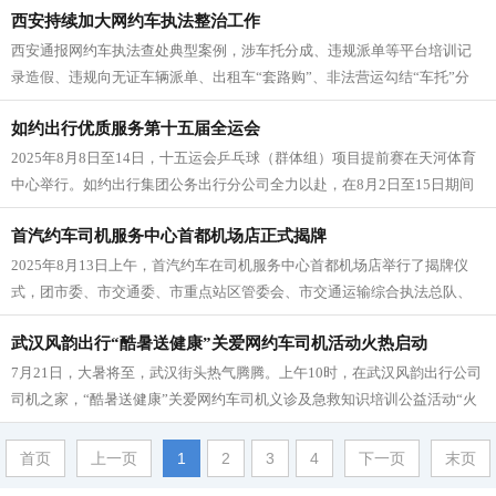
西安持续加大网约车执法整治工作
西安通报网约车执法查处典型案例，涉车托分成、违规派单等平台培训记
录造假、违规向无证车辆派单、出租车“套路购”、非法营运勾结“车托”分
成……8月22日，西安市交通...
如约出行优质服务第十五届全运会
2025年8月8日至14日，十五运会乒乓球（群体组）项目提前赛在天河体育
中心举行。如约出行集团公务出行分公司全力以赴，在8月2日至15日期间
全过程、多举措投入，...
首汽约车司机服务中心首都机场店正式揭牌
2025年8月13日上午，首汽约车在司机服务中心首都机场店举行了揭牌仪
式，团市委、市交通委、市重点站区管委会、市交通运输综合执法总队、
北京青年企业家协会、出租汽...
武汉风韵出行“酷暑送健康”关爱网约车司机活动火热启动
7月21日，大暑将至，武汉街头热气腾腾。上午10时，在武汉风韵出行公司
司机之家，“酷暑送健康”关爱网约车司机义诊及急救知识培训公益活动“火
热”启动。“作为城市运...
首页
上一页
1
2
3
4
下一页
末页