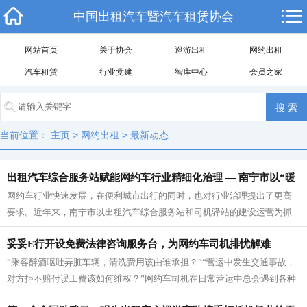
中国出租汽车暨汽车租赁协会
网站首页
关于协会
巡游出租
网约出租
汽车租赁
行业党建
智库中心
会员之家
当前位置：
主页
>
网约出租
>
最新动态
出租汽车综合服务站赋能网约车行业精细化治理 — 南宁市以“暖
网约车行业快速发展，在便利城市出行的同时，也对行业治理提出了更高
心港湾”书写民生答卷
要求。近年来，南宁市以出租汽车综合服务站和司机驿站的建设运营为抓
手，积极探索“以服务促治理，以关...
妥妥E行开设免费法律咨询服务台，为网约车司机排忧解难
“乘客醉酒呕吐弄脏车辆，清洗费用该由谁承担？”“营运中发生交通事故，
对方拒不赔付误工费该如何维权？”网约车司机在日常营运中总会遇到各种
各样的纠纷难题，不少司机因...