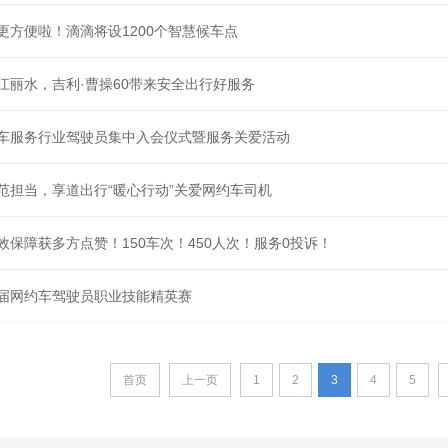
更方便啦！滴滴将设1200个智慧候车点
江丽水，吉利·曹操60带来安全出行好服务
车服务行业驾驶员集中入会仪式暨服务关爱活动
范担当，享道出行“暖心行动”关爱网约车司机
效保障获多方点赞！150车次！450人次！服务0投诉！
届网约车驾驶员职业技能精英赛
首页
上一页
1
2
3
4
5