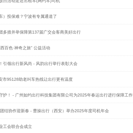
放日活动走近出租车(网约车)司机
车）投保难？宁波有专属通道了
团多措并举保障第137届广交会客商美好出行
西百色·神奇之旅” 公益活动
！引领出行新风尚 - 风韵出行举行表彰大会
安市95128助老叫车热线让出行更有温度
守护！ - 广州如约出行科技集团有限公司为2025年春运出行进行保障工作
逐梦扬帆辞旧岁 团结协作迎新春 - 曹操出行（西安）举办2025年度司机年会
业工会联合会成立