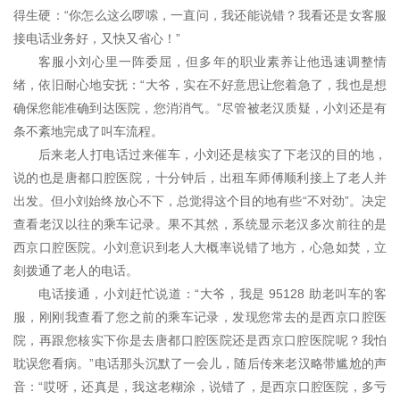
得生硬：“你怎么这么啰嗦，一直问，我还能说错？我看还是女客服
接电话业务好，又快又省心！”
客服小刘心里一阵委屈，但多年的职业素养让他迅速调整情
绪，依旧耐心地安抚：“大爷，实在不好意思让您着急了，我也是想
确保您能准确到达医院，您消消气。”尽管被老汉质疑，小刘还是有
条不紊地完成了叫车流程。
后来老人打电话过来催车，小刘还是核实了下老汉的目的地，
说的也是唐都口腔医院，十分钟后，出租车师傅顺利接上了老人并
出发。但小刘始终放心不下，总觉得这个目的地有些“不对劲”。决定
查看老汉以往的乘车记录。果不其然，系统显示老汉多次前往的是
西京口腔医院。小刘意识到老人大概率说错了地方，心急如焚，立
刻拨通了老人的电话。
电话接通，小刘赶忙说道：“大爷，我是 95128 助老叫车的客
服，刚刚我查看了您之前的乘车记录，发现您常去的是西京口腔医
院，再跟您核实下你是去唐都口腔医院还是西京口腔医院呢？我怕
耽误您看病。”电话那头沉默了一会儿，随后传来老汉略带尴尬的声
音：“哎呀，还真是，我这老糊涂，说错了，是西京口腔医院，多亏