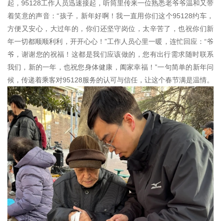
起，95128工作人员迅速接起，听筒里传来一位熟悉老爷爷温和又带
着笑意的声音：“孩子，新年好啊！我一直用你们这个95128约车，
方便又安心，大过年的，你们还坚守岗位，太辛苦了，也祝你们新
年一切都顺顺利利，开开心心！”工作人员心里一暖，连忙回应：“爷
爷，谢谢您的祝福！这都是我们应该做的，您有出行需求随时联系
我们，新的一年，也祝您身体健康，阖家幸福！”一句简单的新年问
候，传递着乘客对95128服务的认可与信任，让这个春节满是温情。