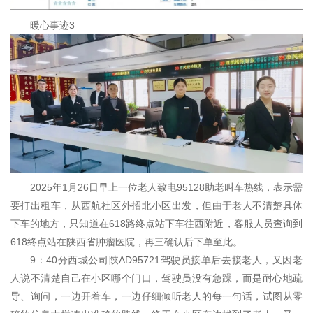
暖心事迹3
2025年1月26日早上一位老人致电95128助老叫车热线，表示需
要打出租车，从西航社区外招北小区出发，但由于老人不清楚具体
下车的地方，只知道在618路终点站下车往西附近，客服人员查询到
618终点站在陕西省肿瘤医院，再三确认后下单至此。
9：40分西城公司陕AD95721驾驶员接单后去接老人，又因老
人说不清楚自己在小区哪个门口，驾驶员没有急躁，而是耐心地疏
导、询问，一边开着车，一边仔细倾听老人的每一句话，试图从零