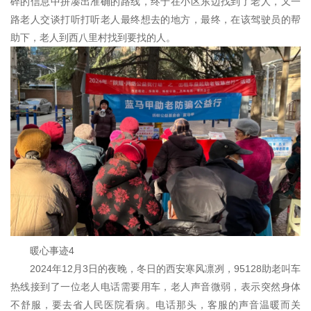
碎的信息中拼凑出准确的路线，终于在小区东边找到了老人，又一
路老人交谈打听打听老人最终想去的地方，最终，在该驾驶员的帮
助下，老人到西八里村找到要找的人。
暖心事迹4
2024年12月3日的夜晚，冬日的西安寒风凛冽，95128助老叫车
热线接到了一位老人电话需要用车，老人声音微弱，表示突然身体
不舒服，要去省人民医院看病。电话那头，客服的声音温暖而关