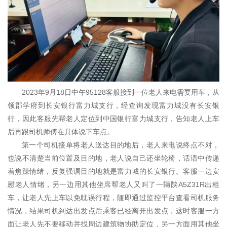
2023年9月18日中午95128客服接到一位老人来电需要用车，从
领郡学府到长安银行富力城支行，经查询发现富力城没有长安银
行，因此客服先帮老人定位到中国银行富力城支行，告知老人上车
后再跟司机师傅在具体说下车点。
第一个司机接单将老人送达目的地后，老人来电说终点不对，
也说不清楚当前位置及目的地，老人说自己还坐轮椅，话语中传递
着焦躁情绪，反复强调目的地就是富力城的长安银行。客服一边安
慰老人情绪，另一边用其他坐席帮老人又叫了一辆陕A5Z31R出租
车，让老人先上车以免耽误行程，随即通过监控平台查看司机服务
情况，结果司机到达出发点后乘客已经离开出发点，这时客服一方
面让老人先不要移动并找周边建筑物协助定位，另一方面用其他坐