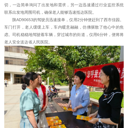
切，一边简单询问了出发地和需求，另一边迅速通过行业监控系统
联系出发地周围司机，确保老人能够迅速抵达医院。
陕AD90653的驾驶员迅速接单，仅用2分钟便赶到了西市佳园。
车门打开，老人缓缓上车，车内暖意融融，仿佛驱散了他心中的焦
虑。司机稳稳地驾驶着车辆，穿过城市的街道，仅用6分钟，便将将
老人安全送达省人民医院。