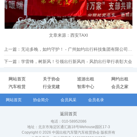
文章来源：西安TAXI
上一篇：无论多晚，如约守护！ - 广州如约出行科技集团有限公司为2025年春运出行进行保障工作
下一篇：学雷锋，树新风！引领出行新风尚 - 风韵出行举行表彰大会
网站首页
关于协会
巡游出租
网约出租
汽车租赁
行业党建
智库中心
会员之家
网站首页
协会简介
会员风采
会员名录
返回首页
电话：010-58952086
地址：北京市海淀区通汇路18号Wehouse园区17-3
Copyright © 2026 中国出租汽车暨汽车租赁协会 版权所有